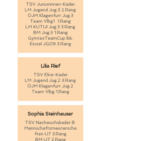
TSV
Juniorinnen-Kader
LM Jugend Jug.3 2.Rang
ÖJM Klagenfurt Jug.3
Team Vlbg1 1.Rang
LM KUTUI Jug.3 3.Rang
BM Jug.3 1.Rang
GymtexTeamCup Ibk.
Einzel JG09 3.Rang
Lilia Rief
TSV
E
lite
-Kader
LM Jugend Jug.2 3.Rang
ÖJM Klagenfurt Jug.2
Team Vlbg 1.Rang
Sophia Steinhauser
TSV Nachwuchskader B
Mannschaftsmeisterscha
ften U7 3.Rang
BM U7 2.Rang