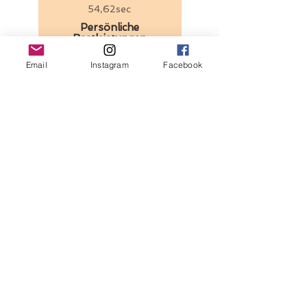
54,62sec
Persönliche
Bestleistungen
100m: 11,91sec
Email
Instagram
Facebook
1.500m: 4:38,33min
Diskus: 32,32m
Zehnkampf: 5.515
Punkte
Niklas Hug
Weitsprung VLV 3. Rang
AK 2024
6,15m
Hochsprung VLV 4. Rang
AK 2024
1,71m
Persönliche
Bestleistungen
100m: 11,76sec
Stabhochsprung: 4,33m