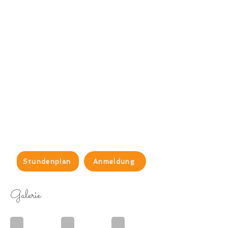
Stundenplan
Anmeldung
Galerie
2025-05-03 Landesmeisterschaft Kunstturnen
Bezirksmeisterschaft Oberland/Walgau 2024
Jugend ÖM in Traun