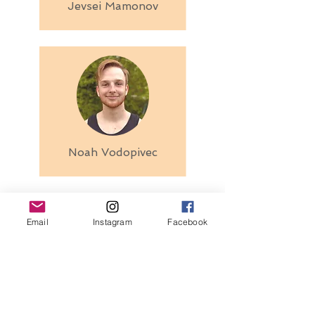
Jevsei Mamonov
Noah Vodopivec
Email
Instagram
Facebook
Pia Nessler