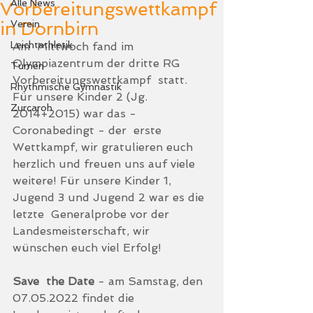
Alle News
Vorbereitungswettkampf
in Dornbirn
Verein
Leichtathletik
Am  Mittwoch fand im 
Olympiazentrum der dritte RG 
Turnen
Vorbereitungswettkampf  statt. 
Rhythmische Gymnastik
Für unsere Kinder 2 (Jg. 
Zurcaroh
2014+2015) war das - 
Coronabedingt - der  erste 
Wettkampf, wir gratulieren euch 
herzlich und freuen uns auf viele  
weitere! Für unsere Kinder 1, 
Jugend 3 und Jugend 2 war es die 
letzte  Generalprobe vor der 
Landesmeisterschaft, wir 
wünschen euch viel Erfolg!
Save  the Date
 - am Samstag, den 
07.05.2022 findet die 