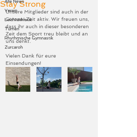
Alle News
Stay Strong
Verein
Unsere Mitglieder sind auch in der 
Corona-Zeit aktiv. Wir freuen uns, 
Leichtathletik
dass ihr auch in dieser besonderen 
Turnen
Zeit dem Sport treu bleibt und an 
Rhythmische Gymnastik
uns denkt. 
Zurcaroh
Vielen Dank für eure 
Einsendungen!