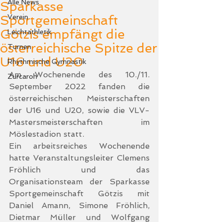
Alle News
Sparkasse
Sportgemeinschaft
Verein
Götzis empfängt die
Leichtathletik
österreichische Spitze der
Turnen
U16 und U20
Rhythmische Gymnastik
Am Wochenende des 10./11. 
Zurcaroh
September 2022 fanden die 
österreichischen Meisterschaften 
der U16 und U20, sowie die VLV-
Mastersmeisterschaften im 
Möslestadion statt. 
Ein arbeitsreiches Wochenende 
hatte Veranstaltungsleiter Clemens 
Fröhlich und das 
Organisationsteam der Sparkasse 
Sportgemeinschaft Götzis mit 
Daniel Amann, Simone Fröhlich, 
Dietmar Müller und Wolfgang 