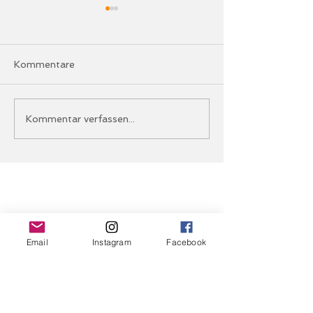
Kommentare
Küchenputz war
Maskenball 20
Kommentar verfassen...
angesagt!
Töbelehalle ha
🎭✨
Email
Instagram
Facebook