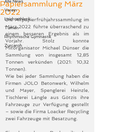
Alle News
Papiersammlung März
2022
Verein
Leichtathletik
Die Altpapierfrühjahrssammlung im 
März 2022 führte überraschend zu 
Turnen
einem besseren Ergebnis als im 
Rhythmische Gymnastik
Vorjahr. Stolz konnte 
Zurcaroh
Mitorganisator Michael Dünser die 
Sammlung von insgesamt 12,85 
Tonnen verkünden (2021: 10,32 
Tonnen).
Wie bei jeder Sammlung haben die 
Firmen JOLO Betonwerk, Wilhelm 
und Mayer, Spenglerei Heinzle, 
Tischlerei Längle aus Götzis ihre 
Fahrzeuge zur Verfügung gestellt 
– sowie die Firma Loacker Recycling 
zwei Fahrzeuge mit Besatzung.