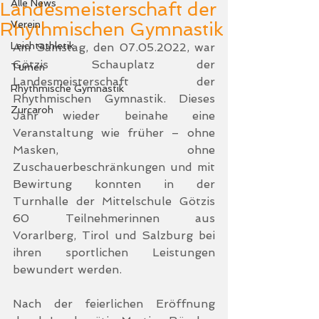
Alle News
Landesmeisterschaft der
Rhythmischen Gymnastik
Verein
Leichtathletik
Am Samstag, den 07.05.2022, war 
Götzis Schauplatz der 
Turnen
Landesmeisterschaft der 
Rhythmische Gymnastik
Rhythmischen Gymnastik. Dieses 
Zurcaroh
Jahr wieder beinahe eine 
Veranstaltung wie früher – ohne 
Masken, ohne 
Zuschauerbeschränkungen und mit 
Bewirtung konnten in der 
Turnhalle der Mittelschule Götzis 
60 Teilnehmerinnen aus 
Vorarlberg, Tirol und Salzburg bei 
ihren sportlichen Leistungen 
bewundert werden. 
Nach der feierlichen Eröffnung 