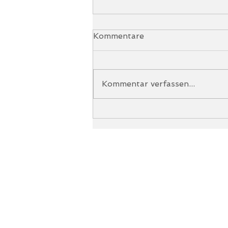
Kommentare
Kommentar verfassen...
Gold, Silber und 2x Bronze
die SG Götzis bei der ÖM