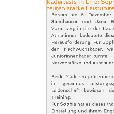
Kadertests in Linz: So
zeigen starke Leistung
Bereits am 6. Dezember s
Steinhauser 
und 
Jana B
Vorarlberg in Linz den Kade
Athletinnen bedeutete die
Herausforderung. Für Soph
den Nachwuchskader, wä
Juniorinnenkader turnte –
Nervenstärke und Ausdauer
Beide Mädchen präsentierte
ihr gesamtes Leistungssp
Leidenschaft bewiesen si
Training.
Für 
Sophia
 hat es dieses Ma
Einstellung und ihrem Eng