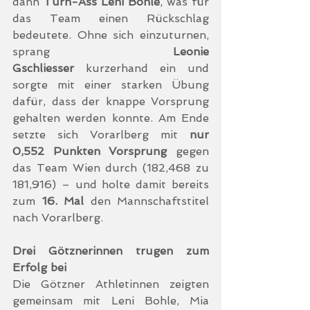
dann 
Turn-Ass Leni Bohle
, was für 
das Team einen Rückschlag 
bedeutete. Ohne sich einzuturnen, 
sprang 
Leonie 
Gschliesser
 kurzerhand ein und 
sorgte mit einer starken Übung 
dafür, dass der knappe Vorsprung 
gehalten werden konnte. Am Ende 
setzte sich Vorarlberg mit 
nur 
0,552 Punkten Vorsprung
 gegen 
das Team Wien durch (182,468 zu 
181,916) – und holte damit bereits 
zum 
16. Mal
 den Mannschaftstitel 
nach Vorarlberg.
Drei Götznerinnen trugen zum 
Erfolg bei
Die Götzner Athletinnen zeigten 
gemeinsam mit Leni Bohle, Mia 