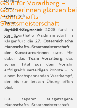
Alle News
Gold für Vorarlberg –
Götznerinnen glänzen bei
Verein
Mannschafts-
Leichtathletik
Staatsmeisterschaft
Turnen
Am 20. September 2025 fand in 
Rhythmische Gymnastik
der Sporthalle Waidmannsdorf in 
Zurcaroh
Klagenfurt die 
27. Österreichische 
Mannschafts-Staatsmeisterschaft 
der Kunstturnerinnen
 statt. Mit 
dabei: das 
Team Vorarlberg
, das 
seinen Titel aus dem Vorjahr 
erfolgreich verteidigen konnte – in 
einem hochspannenden Wettkampf, 
der bis zur letzten Übung offen 
blieb.
Die separat ausgetragene 
Mannschafts-Staatsmeisterschaft 