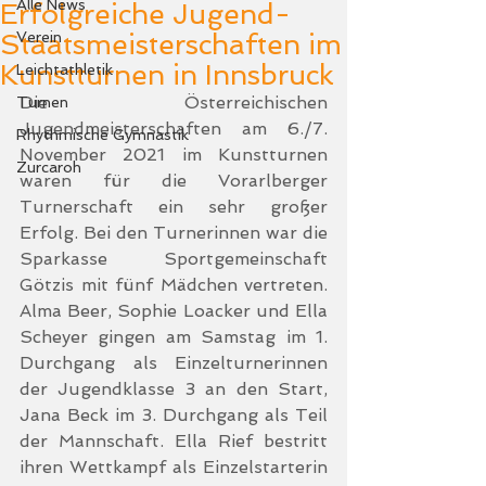
Alle News
Erfolgreiche Jugend-
Staatsmeisterschaften im
Verein
Kunstturnen in Innsbruck
Leichtathletik
Die Österreichischen 
Turnen
Jugendmeisterschaften am 6./7. 
Rhythmische Gymnastik
November 2021 im Kunstturnen 
Zurcaroh
waren für die Vorarlberger 
Turnerschaft ein sehr großer 
Erfolg. Bei den Turnerinnen war die 
Sparkasse Sportgemeinschaft 
Götzis mit fünf Mädchen vertreten. 
Alma Beer, Sophie Loacker und Ella 
Scheyer gingen am Samstag im 1. 
Durchgang als Einzelturnerinnen 
der Jugendklasse 3 an den Start, 
Jana Beck im 3. Durchgang als Teil 
der Mannschaft. Ella Rief bestritt 
ihren Wettkampf als Einzelstarterin 