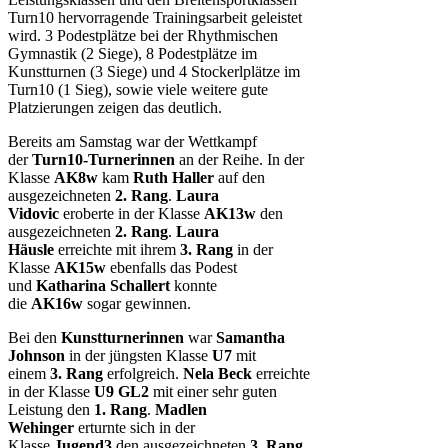
Turn10 hervorragende Trainingsarbeit geleistet
wird. 3 Podestplätze bei der Rhythmischen
Gymnastik (2 Siege), 8 Podestplätze im
Kunstturnen (3 Siege) und 4 Stockerlplätze im
Turn10 (1 Sieg), sowie viele weitere gute
Platzierungen zeigen das deutlich.
Bereits am Samstag war der Wettkampf
der
Turn10-Turnerinnen
an der Reihe. In der
Klasse
AK8w
kam
Ruth Haller
auf den
ausgezeichneten
2. Rang
.
Laura
Vidovic
eroberte in der Klasse
AK13w
den
ausgezeichneten
2. Rang
.
Laura
Häusle
erreichte mit ihrem
3. Rang
in der
Klasse
AK15w
ebenfalls das Podest
und
Katharina Schallert
konnte
die
AK16w
sogar gewinnen.
Bei den
Kunstturnerinnen
war
Samantha
Johnson
in der jüngsten Klasse
U7
mit
einem
3. Rang
erfolgreich.
Nela Beck
erreichte
in der Klasse
U9 GL2
mit einer sehr guten
Leistung den
1. Rang
.
Madlen
Wehinger
erturnte sich in der
Klasse
Jugend3
den ausgezeichneten
3. Rang
.