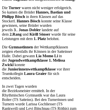
Die
Turner
waren nicht weniger erfolgreich.
So kamen die Brüder
Hannes, Bastian und
Philipp Bösch
in ihren Klassen auf das
Stockerl.
Hannes Bösch
konnte seine Klasse
gewinnen, seine Brüder wurden
jeweils
3
..
Jonas Dobler
landete auf
dem
2.Rang
und
Kirill Sönser
wurde für seine
Leistungen mit dem
1. Platz
belohnt.
Die
Gymnastinnen
der Wettkampfklassen
zeigten ebenfalls ihr Können in der Satteinser
Halle. Dabei gewann
Lia Momo Li
in
der
Jugendwettkampfklasse 1. Melissa
Zwickl
konnte
die
Juniorinnenwettkampfklasse
vor ihrer
Teamkollegin
Laura Graier
für sich
entscheiden.
In zwei Tagen wurden
die Bezirksmeister ermittelt. In der
Rhythmischen Gymnastik war das Laura
Bolter (TS Satteins). Bei den Turnerinnen und
Turnern wurde Larissa Gschliesser (TS
Rankweil) und Levi Bitschnau (TS Röthis) zum