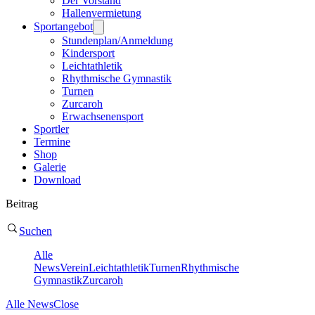
Der Vorstand
Hallenvermietung
Sportangebot
Stundenplan/Anmeldung
Kindersport
Leichtathletik
Rhythmische Gymnastik
Turnen
Zurcaroh
Erwachsenensport
Sportler
Termine
Shop
Galerie
Download
Beitrag
Suchen
Alle
News
Verein
Leichtathletik
Turnen
Rhythmische
Gymnastik
Zurcaroh
Alle News
Close