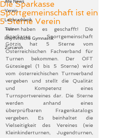
Alle News
Die Sparkasse
Sportgemeinschaft ist ein
Verein
5 Sterne Verein
Leichtathletik
Wir haben es geschafft! Die 
Turnen
Sparkasse Sportgemeinschaft 
Rhythmische Gymnastik
Götzis hat 5 Sterne vom 
Zurcaroh
Österreichischen Fachverband für 
Turnen bekommen. Der ÖFT 
Gütesiegel (1 bis 5 Sterne) wird 
vom österreichischen Turnverband 
vergeben und stellt die Qualität 
und Kompetenz eines 
Turnsportvereines dar. Die Sterne 
werden anhand eines 
überprüfbaren Fragenkatalogs 
vergeben. Es beinhaltet die 
Vielseitigkeit des Vereines (wie 
Kleinkinderturnen, Jugendturnen, 