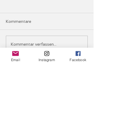
Kommentare
Küchenputz war
Maskenball 20
Kommentar verfassen...
angesagt!
Töbelehalle ha
🎭✨
Email
Instagram
Facebook