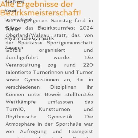
Alle News
Alle Ergebnisse der
Bezirksmeisterschaft!
Verein
Leichtathletik
Am vergangenen Samstag fand in 
Götzis das Bezirksturnfest 2024 
Turnen
Oberland/Walgau statt, das von 
Rhythmische Gymnastik
der Sparkasse Sportgemeinschaft 
Zurcaroh
Götzis organisiert und 
durchgeführt wurde. Die 
Veranstaltung zog rund 220 
talentierte Turnerinnen und Turner 
sowie Gymnastinnen an, die in 
verschiedenen Disziplinen ihr 
Können unter Beweis stellten.Die 
Wettkämpfe umfassten das 
Turn10, Kunstturnen und 
Rhythmische Gymnastik. Die 
Atmosphäre in der Sporthalle war 
von Aufregung und Teamgeist 