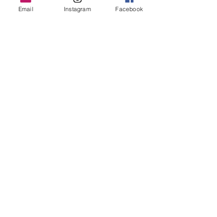
Email
Instagram
Facebook
Kontakt
Sparkasse Sportgemeinschaft
Götzis
Töbeleweg 8, 6840 Götzis
E-Mail:
info@sportgemeinschaft.at