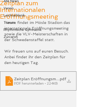
Alle News
Zeitplan zum
Internationalen
Verein
Eröffnungsmeeting
Leichtathletik
Heute findet im Mösle Stadion das 
Turnen
internationale Eröffnungsmeeting 
Rhythmische Gymnastik
sowie die VLV-Meisterschaften in 
Zurcaroh
der Schwedenstaffel statt. 
Wir freuen uns auf euren Besuch. 
Anbei findet ihr den Zeitplan für 
den heutigen Tag. 
Zeitplan Eröffnungsmeeting_2025_neu
.pdf
PDF herunterladen • 224KB