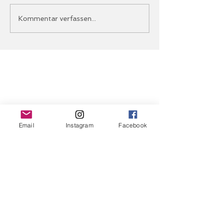
Erfolgreiches 4.
Arno Ritter:
Kommentar verfassen...
Eröffnungsmeeting im
Meisterleistun
Möslestadion Götzis
Wien-Maratho
Email
Instagram
Facebook