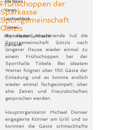
Alle News
Frühschoppen der
Sparkasse
Verein
Sportgemeinschaft
Leichtathletik
Götzis
Turnen
An diesem Wochenende lud die 
Rhythmische Gymnastik
Sportgemeinschaft Götzis nach 
Zurcaroh
längerer Pause wieder einmal zu 
einem Frühschoppen bei der 
Sporthalle Töbele. Bei idealem 
Wetter folgten über 150 Gäste der 
Einladung und es konnte endlich 
wieder einmal fachgesimpelt, über 
alte Zeiten und Freundschaften 
gesprochen werden. 
Hauptorganisator Michael Dünser 
engagierte Könner am Grill und so 
konnten die Gäste schmackhafte 