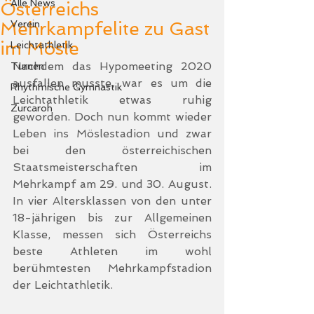
Alle News
Österreichs
Mehrkampfelite zu Gast
Verein
im Mösle
Leichtathletik
Nachdem das Hypomeeting 2020 
Turnen
ausfallen musste, war es um die 
Rhythmische Gymnastik
Leichtathletik etwas ruhig 
Zurcaroh
geworden. Doch nun kommt wieder 
Leben ins Möslestadion und zwar 
bei den österreichischen 
Staatsmeisterschaften im 
Mehrkampf am 29. und 30. August. 
In vier Altersklassen von den unter 
18-jährigen bis zur Allgemeinen 
Klasse, messen sich Österreichs 
beste Athleten im wohl 
berühmtesten Mehrkampfstadion 
der Leichtathletik.